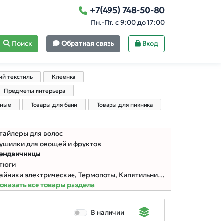
+7(495) 748-50-80
Пн.-Пт. с 9:00 до 17:00
Поиск
Обратная связь
Вход
й текстиль
Клеенка
Предметы интерьера
нные
Товары для бани
Товары для пикника
тайлеры для волос
ушилки для овощей и фруктов
эндвичницы
тюги
айники электрические, Термопоты, Кипятильники
оказать все товары раздела
В наличии