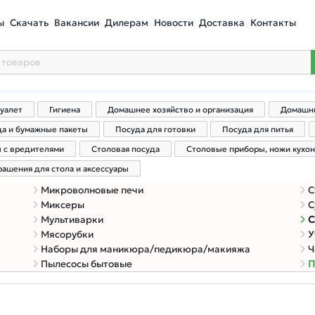
ы
Скачать
Вакансии
Дилерам
Новости
Доставка
Контакты
туалет
Гигиена
Домашнее хозяйство и организация
Домашни
да и бумажные пакеты
Посуда для готовки
Посуда для питья
ы с вредителями
Столовая посуда
Столовые приборы, ножи кухо
рашения для стола и аксессуары
Микроволновые печи
С
Миксеры
С
Мультиварки
С
Мясорубки
У
Наборы для маникюра/педикюра/макияжа
Ч
Пылесосы бытовые
П