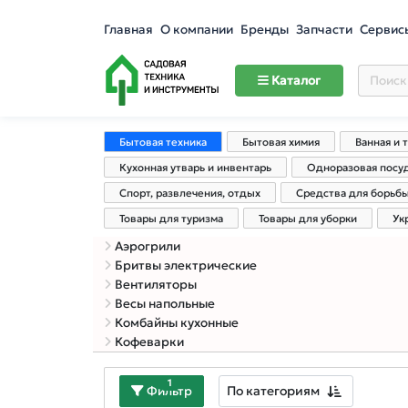
Главная
О компании
Бренды
Запчасти
Сервис
Каталог
Бытовая техника
Бытовая химия
Ванная и 
Кухонная утварь и инвентарь
Одноразовая посу
Спорт, развлечения, отдых
Средства для борьб
Товары для туризма
Товары для уборки
Ук
Аэрогрили
Бритвы электрические
Вентиляторы
Весы напольные
Комбайны кухонные
Кофеварки
1
По категориям
Фильтр