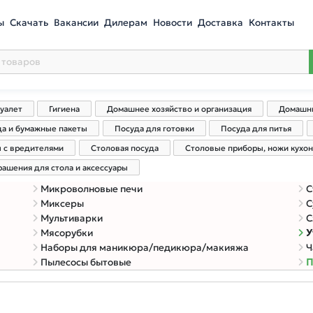
ы
Скачать
Вакансии
Дилерам
Новости
Доставка
Контакты
туалет
Гигиена
Домашнее хозяйство и организация
Домашни
да и бумажные пакеты
Посуда для готовки
Посуда для питья
ы с вредителями
Столовая посуда
Столовые приборы, ножи кухо
рашения для стола и аксессуары
Микроволновые печи
С
Миксеры
С
Мультиварки
С
Мясорубки
У
Наборы для маникюра/педикюра/макияжа
Ч
Пылесосы бытовые
П