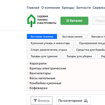
Главная
О компании
Бренды
Запчасти
Сервис
Каталог
Бытовая техника
Бытовая химия
Ванная и 
Кухонная утварь и инвентарь
Одноразовая посу
Спорт, развлечения, отдых
Средства для борьб
Товары для туризма
Товары для уборки
Ук
Аэрогрили
Бритвы электрические
Вентиляторы
Весы напольные
Комбайны кухонные
Кофеварки
По категориям
Фильтр