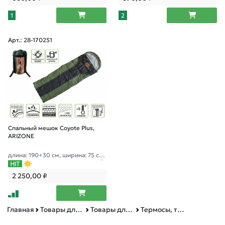
1
2
Арт.: 28-170251
Спальный мешок Coyote Plus,
ARIZONE
длина: 190+30 см, ширина: 75 см,
состегивается, компрессионный
чехол
2 250,00
₽
Главная
Товары для дома
Товары для туризма
Термосы, термокружки