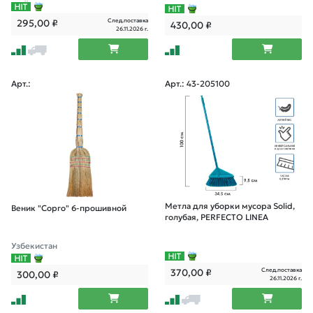
щей стали.
След.поставка
295,00
₽
430,00
₽
26.11.2026 г.
Арт.:
Арт.: 43-205100
Метла для уборки мусора Solid,
Веник "Сорго" 6-прошивной
голубая, PERFECTO LINEA
Узбекистан
След.поставка
370,00
₽
300,00
₽
26.11.2026 г.