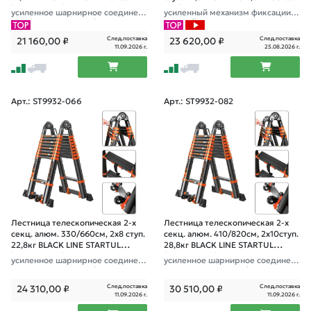
(ST9932-058)
062)
усиленное шарнирное соединен
усиленный механизм фиксации с
ие, ширина ступени 8см, прорези
тупеней
ненные колеса и доп.стабилизато
След.поставка
След.поставка
21 160,00
₽
23 620,00
₽
ры
11.09.2026 г.
25.08.2026 г.
Арт.: ST9932-066
Арт.: ST9932-082
Лестница телескопическая 2-х
Лестница телескопическая 2-х
секц. алюм. 330/660см, 2х8 ступ.
секц. алюм. 410/820см, 2х10ступ.
22,8кг BLACK LINE STARTUL
28,8кг BLACK LINE STARTUL
(ST9932-066)
(ST9932-082)
усиленное шарнирное соединен
усиленное шарнирное соединен
ие, ширина ступени 8см, прорези
ие, ширина ступени 8см, прорези
ненные колеса и доп.стабилизато
ненные колеса и доп.стабилизато
След.поставка
След.поставка
24 310,00
₽
30 510,00
₽
ры
ры
11.09.2026 г.
11.09.2026 г.