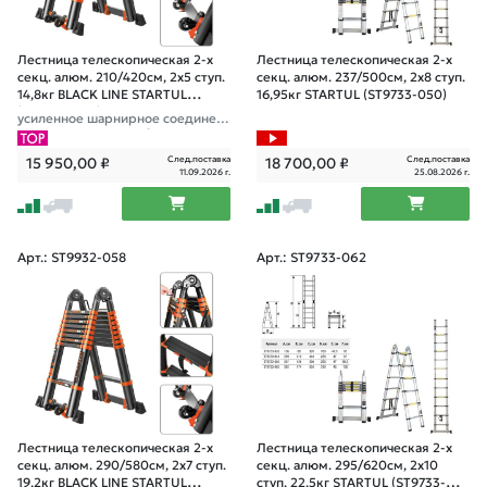
Лестница телескопическая 2-х
Лестница телескопическая 2-х
секц. алюм. 210/420см, 2х5 ступ.
секц. алюм. 237/500см, 2х8 ступ.
14,8кг BLACK LINE STARTUL
16,95кг STARTUL (ST9733-050)
(ST9932-042)
усиленное шарнирное соединен
ие, ширина ступени 8см, прорези
ненные колеса и доп.стабилизато
След.поставка
След.поставка
15 950,00
₽
18 700,00
₽
ры
11.09.2026 г.
25.08.2026 г.
Арт.: ST9932-058
Арт.: ST9733-062
Лестница телескопическая 2-х
Лестница телескопическая 2-х
секц. алюм. 290/580см, 2х7 ступ.
секц. алюм. 295/620см, 2х10
19,2кг BLACK LINE STARTUL
ступ. 22,5кг STARTUL (ST9733-