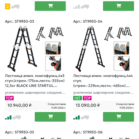
2
Арт.: ST9930-03
Арт.: ST9930-04
Лестница алюм. многофункц.4х3
Лестница алюм. многофункц.4х4
ступ.(стрем.-175см,лестн.-355см)
ступ.
12,3кг BLACK LINE STARTUL
(стрем.-229см,лестн.-465см)
(ST9930-03)
13,8кг BLACK LINE STARTUL
усиленное шарнирное соединен
усиленное шарнирное соединен
(ST9930-04)
ие, прорезиненные колеса и доп.
ие, прорезиненные колеса и доп.
стабилизаторы
стабилизаторы
След.поставка
След.поставка
10 940,00
₽
13 090,00
₽
11.09.2026 г.
11.09.2026 г.
Арт.: ST9930-05
Арт.: ST9930-06