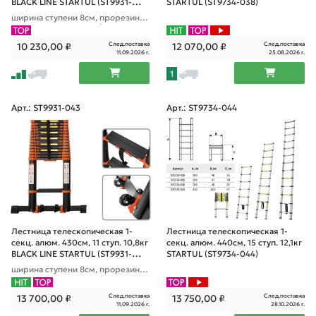
BLACK LINE STARTUL (ST9931-
STARTUL (ST9734-038)
035)
ширина ступени 8см, прорезинен
ные колеса и доп.стабилизаторы
След.поставка
След.поставка
10 230,00
₽
12 070,00
₽
11.09.2026 г.
25.08.2026 г.
1
Арт.: ST9931-043
Арт.: ST9734-044
Лестница телескопическая 1-
Лестница телескопическая 1-
секц. алюм. 430см, 11 ступ. 10,8кг
секц. алюм. 440см, 15 ступ. 12,1кг
BLACK LINE STARTUL (ST9931-
STARTUL (ST9734-044)
043)
ширина ступени 8см, прорезинен
ные колеса и доп.стабилизаторы
След.поставка
След.поставка
13 700,00
₽
13 750,00
₽
11.09.2026 г.
28.10.2026 г.