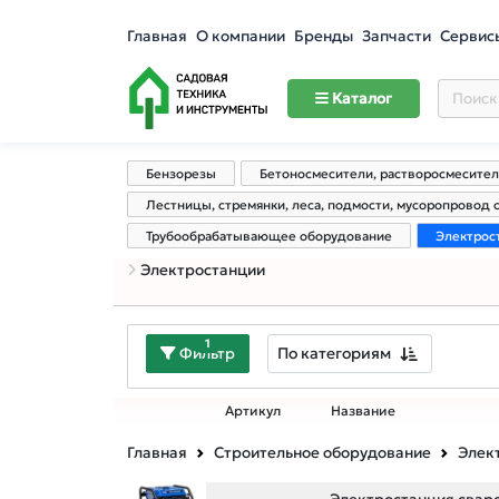
Главная
О компании
Бренды
Запчасти
Сервис
Каталог
Бензорезы
Бетоносмесители, растворосмесите
Лестницы, стремянки, леса, подмости, мусоропровод
Трубообрабатывающее оборудование
Электрос
Электростанции
1
По категориям
Фильтр
Артикул
Название
Главная
Строительное оборудование
Элек