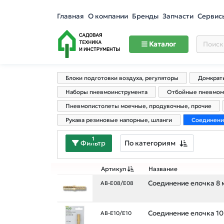
Главная
О компании
Бренды
Запчасти
Сервис
Каталог
Блоки подготовки воздуха, регуляторы
Домкрат
Наборы пневмоинструмента
Отбойные пневмом
Пневмопистолеты моечные, продувочные, прочие
Рукава резиновые напорные, шланги
Соединени
1
По категориям
Фильтр
Артикул
Название
Соединение елочка 8 
AB-E08/E08
Соединение елочка 10
AB-E10/E10