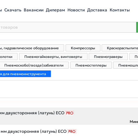
ы
Скачать
Вакансии
Дилерам
Новости
Доставка
Контакты
ы, гидравлическое оборудование
Компрессоры
Краскораспылите
олотки
Пневмогайковерты, винтоверты
Пневмограверы
П
Пневмоскобо(гвозде)забиватели
Пневмостеплеры
Пневмошл
я для пневмоинструмента
мм двухсторонняя (латунь) ECO
Мин
 мм двухсторонняя (латунь) ECO