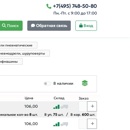
+7(495) 748-50-80
Пн.-Пт. с 9:00 до 17:00
Поиск
Обратная связь
Вход
ли пневматические
невмодрели, шуруповерты
ифмашины
В наличии
Цена
Склад
Заказ
106,00
/
имальное кол-во
8
шт.
В уп.
75
шт.
В кор.
600
шт.
106,00