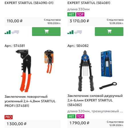
EXPERT STARTUL (SE4090-01)
EXPERT STARTUL (SE4081)
длина 330мм
След.поставка
След.поставка
110,00
₽
3 170,00
₽
10.10.2026 г.
12.09.2026 г.
Арт.: ST4581
Арт.: SE4082
Заклепочник силовой двуручный
Заклепочник поворотный
2,4-6,4мм EXPERT STARTUL
усиленный 2,4-4,8мм STARTUL
(SE4082)
PROFI (ST4581)
длина 320мм, трехкулачковый м
еханизм
След.поставка
1 790,00
₽
1 300,00
₽
12.09.2026 г.