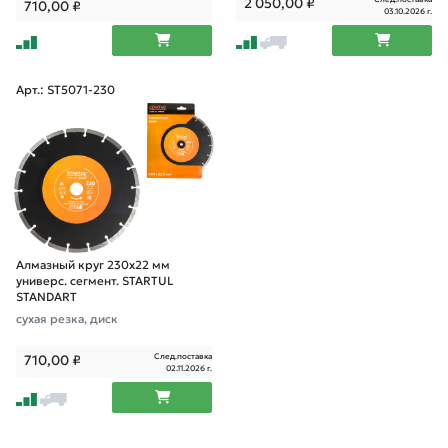
2 050,00
₽
710,00
₽
03.10.2026 г.
Арт.: ST5071-230
Алмазный круг 230х22 мм
универс. сегмент. STARTUL
STANDART
сухая резка, диск
След.поставка
710,00
₽
02.11.2026 г.