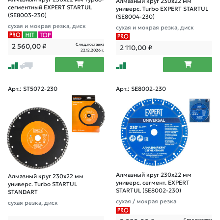
Алмазный круг 230х22 мм
сегментный EXPERT STARTUL
универс. Turbo EXPERT STARTUL
(SE8003-230)
(SE8004-230)
сухая и мокрая резка, диск
сухая и мокрая резка, диск
След.поставка
2 560,00
₽
2 110,00
₽
22.12.2026 г.
Арт.: ST5072-230
Арт.: SE8002-230
Алмазный круг 230х22 мм
Алмазный круг 230х22 мм
универс. сегмент. EXPERT
универс. Turbo STARTUL
STARTUL (SE8002-230)
STANDART
сухая / мокрая резка
сухая резка, диск
След.поставка