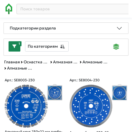
Подкатегории раздела
1
По категориям
Главная
Оснастка к электроинструменту
Алмазная резка, шлифование и сверление
Алмазные круги
Алмазные круги Ф 230 мм
Арт.: SE8003-230
Арт.: SE8004-230
Алмазный круг 230х22 мм турбо-