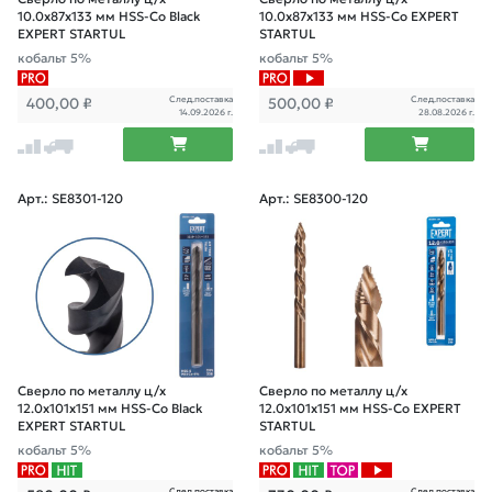
10.0х87х133 мм HSS-Co Black
10.0х87х133 мм HSS-Co EXPERT
EXPERT STARTUL
STARTUL
кобальт 5%
кобальт 5%
След.поставка
След.поставка
400,00
₽
500,00
₽
14.09.2026 г.
28.08.2026 г.
Арт.: SE8301-120
Арт.: SE8300-120
Сверло по металлу ц/х
Сверло по металлу ц/х
12.0х101х151 мм HSS-Co Black
12.0х101х151 мм HSS-Co EXPERT
EXPERT STARTUL
STARTUL
кобальт 5%
кобальт 5%
След.поставка
След.поставка