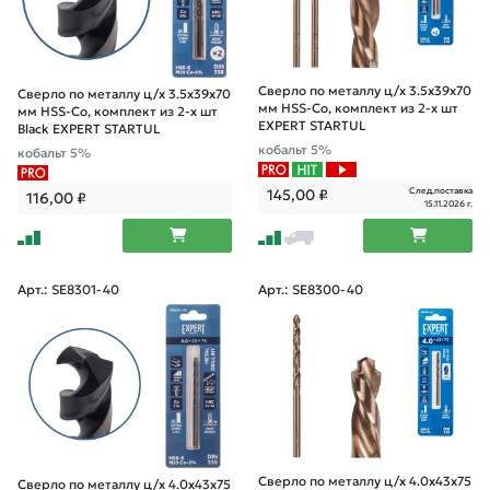
Сверло по металлу ц/х 3.5х39х70
Сверло по металлу ц/х 3.5х39х70
мм HSS-Co, комплект из 2-х шт
мм HSS-Co, комплект из 2-х шт
EXPERT STARTUL
Black EXPERT STARTUL
кобальт 5%
кобальт 5%
След.поставка
145,00
₽
116,00
₽
15.11.2026 г.
Арт.: SE8301-40
Арт.: SE8300-40
Сверло по металлу ц/х 4.0х43х75
Сверло по металлу ц/х 4.0х43х75