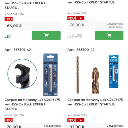
мм HSS-Co EXPERT STARTUL
мм HSS-Co Black EXPERT
STARTUL
кобальт 5%
кобальт 5%
След.поставка
78,00
₽
66,00
₽
28.08.2026 г.
Арт.: SE8301-42
Арт.: SE8300-42
Сверло по металлу ц/х 4.2х43х75
Сверло по металлу ц/х 4.2х43х75
мм HSS-Co Black EXPERT
мм HSS-Co EXPERT STARTUL
STARTUL
кобальт 5%
кобальт 5%
След.поставка
След.поставка
78,00
₽
97,00
₽