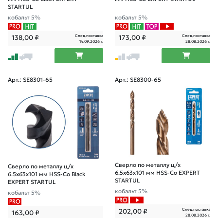
STARTUL
кобальт 5%
кобальт 5%
След.поставка
След.поставка
138,00
₽
173,00
₽
14.09.2026 г.
28.08.2026 г.
Арт.: SE8301-65
Арт.: SE8300-65
Сверло по металлу ц/х
Сверло по металлу ц/х
6.5х63х101 мм HSS-Co EXPERT
6.5х63х101 мм HSS-Co Black
STARTUL
EXPERT STARTUL
кобальт 5%
кобальт 5%
След.поставка
202,00
₽
163,00
₽
28.08.2026 г.