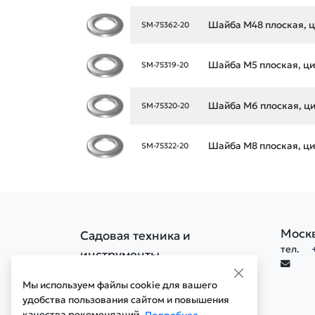
Шайба М48 плоская, ци
SM-75362-20
Шайба М5 плоская, цин
SM-75319-20
Шайба М6 плоская, цин
SM-75320-20
Шайба М8 плоская, цин
SM-75322-20
Моск
Садовая техника и
тел.
инструменты
Политика конфиденциальности
Мы используем файлы cookie для вашего
Политика обработки cookie
удобства пользования сайтом и повышения
качества рекомендаций.
Мобильная версия сайта