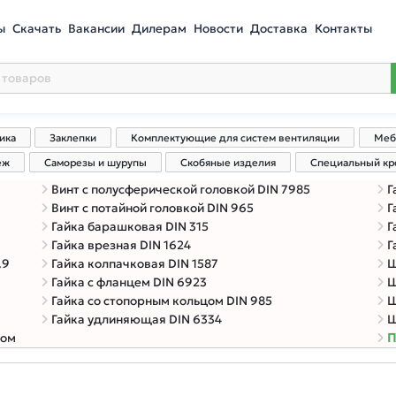
ы
Скачать
Вакансии
Дилерам
Новости
Доставка
Контакты
ика
Заклепки
Комплектующие для систем вентиляции
Меб
еж
Саморезы и шурупы
Скобяные изделия
Специальный к
Винт с полусферической головкой DIN 7985
Г
Винт с потайной головкой DIN 965
Г
Гайка барашковая DIN 315
Г
Гайка врезная DIN 1624
Г
.9
Гайка колпачковая DIN 1587
Ш
Гайка с фланцем DIN 6923
Ш
Гайка со стопорным кольцом DIN 985
Ш
Гайка удлиняющая DIN 6334
Ш
ком
П