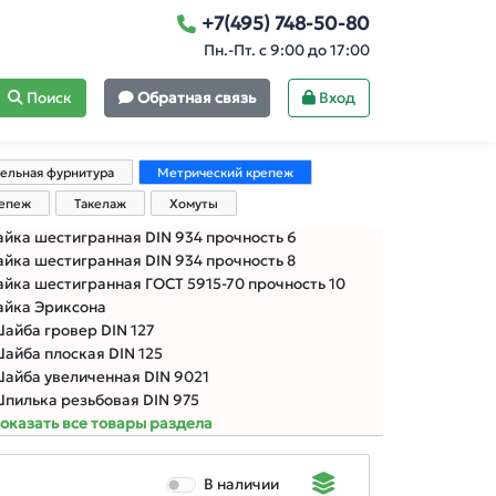
+7(495) 748-50-80
Пн.-Пт. с 9:00 до 17:00
Поиск
Обратная связь
Вход
ельная фурнитура
Метрический крепеж
репеж
Такелаж
Хомуты
айка шестигранная DIN 934 прочность 6
айка шестигранная DIN 934 прочность 8
айка шестигранная ГОСТ 5915-70 прочность 10
айка Эриксона
айба гровер DIN 127
айба плоская DIN 125
айба увеличенная DIN 9021
пилька резьбовая DIN 975
оказать все товары раздела
В наличии