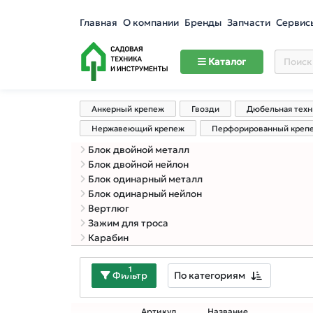
Главная
О компании
Бренды
Запчасти
Сервис
Каталог
Анкерный крепеж
Гвозди
Дюбельная техн
Нержавеющий крепеж
Перфорированный креп
Блок двойной металл
Блок двойной нейлон
Блок одинарный металл
Блок одинарный нейлон
Вертлюг
Зажим для троса
Карабин
1
По категориям
Фильтр
Артикул
Название