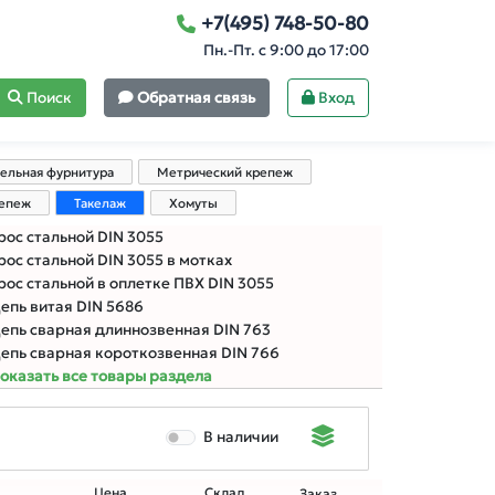
+7(495) 748-50-80
Пн.-Пт. с 9:00 до 17:00
Поиск
Обратная связь
Вход
ельная фурнитура
Метрический крепеж
репеж
Такелаж
Хомуты
рос стальной DIN 3055
рос стальной DIN 3055 в мотках
рос стальной в оплетке ПВХ DIN 3055
епь витая DIN 5686
епь сварная длиннозвенная DIN 763
епь сварная короткозвенная DIN 766
оказать все товары раздела
В наличии
Цена
Склад
Заказ