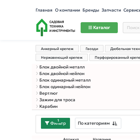
Главная
О компании
Бренды
Запчасти
Сервис
Каталог
Анкерный крепеж
Гвозди
Дюбельная техн
Нержавеющий крепеж
Перфорированный креп
Блок двойной металл
Блок двойной нейлон
Блок одинарный металл
Блок одинарный нейлон
Вертлюг
Зажим для троса
Карабин
1
По категориям
Фильтр
Артикул
Название