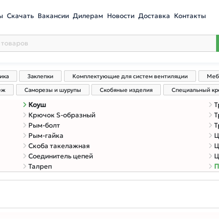
ы
Скачать
Вакансии
Дилерам
Новости
Доставка
Контакты
ика
Заклепки
Комплектующие для систем вентиляции
Меб
еж
Саморезы и шурупы
Скобяные изделия
Специальный к
Коуш
Т
Крючок S-образный
Т
Рым-болт
Т
Рым-гайка
Ц
Скоба такелажная
Ц
Соединитель цепей
Ц
Талреп
П