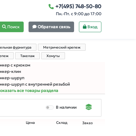
+7(495) 748-50-80
Пн.-Пт. с 9:00 до 17:00
Поиск
Обратная связь
Вход
ельная фурнитура
Метрический крепеж
репеж
Такелаж
Хомуты
нкер с крюком
нкер-клин
нкер-шуруп
нкер-шуруп с внутренней резьбой
оказать все товары раздела
В наличии
Цена
Склад
Заказ