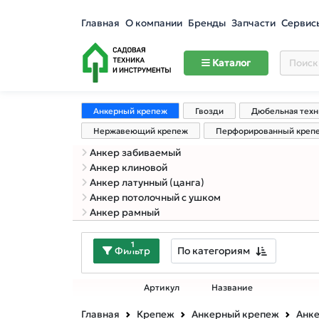
Главная
О компании
Бренды
Запчасти
Сервис
Каталог
Анкерный крепеж
Гвозди
Дюбельная техн
Нержавеющий крепеж
Перфорированный креп
Анкер забиваемый
Анкер клиновой
Анкер латунный (цанга)
Анкер потолочный с ушком
Анкер рамный
1
По категориям
Фильтр
Артикул
Название
Главная
Крепеж
Анкерный крепеж
Анк