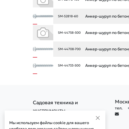
Анкер-шуруп по бетон
SM-52818-60
Анкер-шуруп по бетон
SM-44758-500
Анкер-шуруп по бетон
SM-44708-700
Анкер-шуруп по бетон
SM-44733-500
Моск
Садовая техника и
тел.
инструменты
Политика конфиденциальности
Мы используем файлы cookie для вашего
Политика обработки cookie
удобства пользования сайтом и повышения