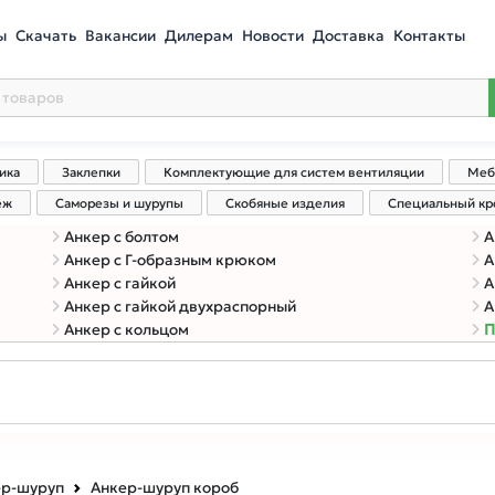
ы
Скачать
Вакансии
Дилерам
Новости
Доставка
Контакты
ика
Заклепки
Комплектующие для систем вентиляции
Меб
еж
Саморезы и шурупы
Скобяные изделия
Специальный к
Анкер с болтом
А
Анкер с Г-образным крюком
А
Анкер с гайкой
А
Анкер с гайкой двухраспорный
А
Анкер с кольцом
П
ер-шуруп
Анкер-шуруп короб