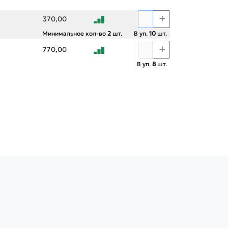
370,00
Минимальное кол-во
2
шт.
В уп.
10
шт.
770,00
В уп.
8
шт.