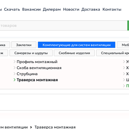
ы
Скачать
Вакансии
Дилерам
Новости
Доставка
Контакты
ика
Заклепки
Комплектующие для систем вентиляции
Меб
еж
Саморезы и шурупы
Скобяные изделия
Специальный к
Профиль монтажный
У
Скоба вентиляционная
Х
Струбцина
Х
Траверса монтажная
Ш
П
ем вентиляции
Траверса монтажная