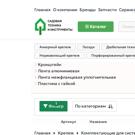
Главная
О компании
Бренды
Запчасти
Сервис
Каталог
Анкерный крепеж
Гвозди
Дюбельная техн
Нержавеющий крепеж
Перфорированный креп
Кронштейн
Лента алюминиевая
Лента межфланцевая уплотнительная
Пластина с гайкой
1
По категориям
Фильтр
Артикул
Название
Главная
Крепеж
Комплектующие для сист