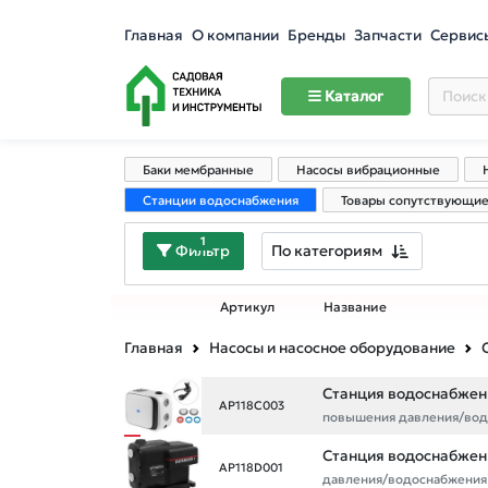
Главная
О компании
Бренды
Запчасти
Сервис
Каталог
Баки мембранные
Насосы вибрационные
Станции водоснабжения
Товары сопутствующие
1
По категориям
Фильтр
Артикул
Название
Главная
Насосы и насосное оборудование
Станция водоснабжени
AP118C003
повышения давления/вод
Станция водоснабжен
AP118D001
давления/водоснабжения