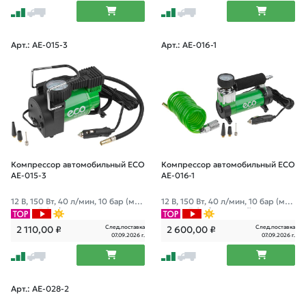
Арт.: AE-015-3
Арт.: AE-016-1
Компрессор автомобильный ECO
Компрессор автомобильный ECO
AE-015-3
AE-016-1
12 В, 150 Вт, 40 л/мин, 10 бар (ман
12 В, 150 Вт, 40 л/мин, 10 бар (ман
ометр 7 бар), сумка
ометр 7 бар), съемный спир. шла
нг, сумка
След.поставка
След.поставка
2 110,00
₽
2 600,00
₽
07.09.2026 г.
07.09.2026 г.
Арт.: AE-028-2