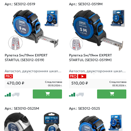
Арт.: SE3012-0519
Арт.: SE3012-0519M
Рулетка 5м/19мм EXPERT
Рулетка 5м/19мм EXPERT
STARTUL (SE3012-0519)
STARTUL (SE3012-0519M)
Автостоп, двухсторонняя шкала
Автостоп, двухсторонняя шкала
нанесения, нейлоновое покрыти
нанесения, нейлоновое покрыти
е "антисоль", двухсторонний заце
е "антисоль", усиленный магнитн
След.поставка
След.поставка
470,00
₽
510,00
₽
п
ый двухсто
05.10.2026 г.
05.10.2026 г.
Арт.: SE3010-0525M
Арт.: SE3012-0525