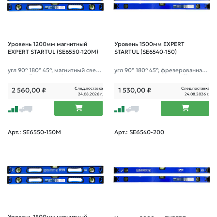
Уровень 1200мм магнитный
Уровень 1500мм EXPERT
EXPERT STARTUL (SE6550-120M)
STARTUL (SE6540-150)
угл 90° 180° 45°, магнитный сверх
угл 90° 180° 45°, фрезерованная
прочный уровень, фрезерованна
поверхность; зеркальный глазок;
я поверхность
След.поставка
След.поставка
2 560,00
₽
1 530,00
₽
24.08.2026 г.
24.08.2026 г.
Арт.: SE6550-150M
Арт.: SE6540-200