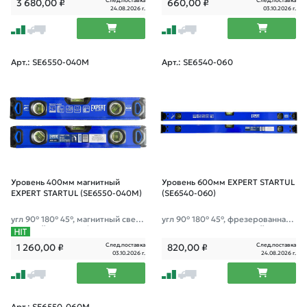
След.поставка
След.поставка
3 680,00
₽
660,00
₽
24.08.2026 г.
03.10.2026 г.
Арт.: SE6550-040M
Арт.: SE6540-060
Уровень 400мм магнитный
Уровень 600мм EXPERT STARTUL
EXPERT STARTUL (SE6550-040M)
(SE6540-060)
угл 90° 180° 45°, магнитный сверх
угл 90° 180° 45°, фрезерованная
прочный уровень, фрезерованна
поверхность; зеркальный глазок;
я поверхность
След.поставка
След.поставка
1 260,00
₽
820,00
₽
03.10.2026 г.
24.08.2026 г.
Арт.: SE6550-060M