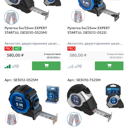
Рулетка 5м/25мм EXPERT
Рулетка 5м/25мм EXPERT
STARTUL (SE3010-0525M)
STARTUL (SE3012-0525)
Автостоп, двухсторонняя шкала
Автостоп, двухсторонняя шкала
нанесения, нейлоновое покрыти
нанесения, нейлоновое покрыти
е "антисоль", магнитный зацеп
е "антисоль", двухсторонний заце
След.поставка
След.поставка
580,00
₽
580,00
₽
п
05.10.2026 г.
05.10.2026 г.
Арт.: SE3012-0525M
Арт.: SE3010-7525M