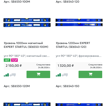
Арт.: SE6550-100M
Арт.: SE6540-120
Уровень 1000мм магнитный
Уровень 1200мм EXPERT
EXPERT STARTUL (SE6550-100M)
STARTUL (SE6540-120)
угл 90° 180° 45°, магнитный сверх
угл 90° 180° 45°, фрезерованная
прочный уровень, фрезерованна
поверхность; зеркальный глазок;
я поверхность
След.поставка
След.поставка
2 150,00
₽
1 320,00
₽
24.08.2026 г.
24.08.2026 г.
Арт.: SE6550-120M
Арт.: SE6540-150