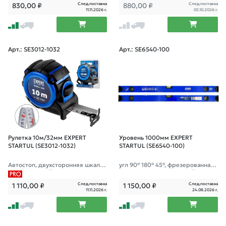
След.поставка
След.поставка
830,00
₽
880,00
₽
п
ый двухсто
11.11.2026 г.
05.10.2026 г.
Арт.: SE3012-1032
Арт.: SE6540-100
Рулетка 10м/32мм EXPERT
Уровень 1000мм EXPERT
STARTUL (SE3012-1032)
STARTUL (SE6540-100)
Автостоп, двухсторонняя шкала
угл 90° 180° 45°, фрезерованная
нанесения, нейлоновое покрыти
поверхность; зеркальный глазок;
е "антисоль", двухсторонний заце
След.поставка
След.поставка
1 110,00
₽
1 150,00
₽
п
11.11.2026 г.
24.08.2026 г.