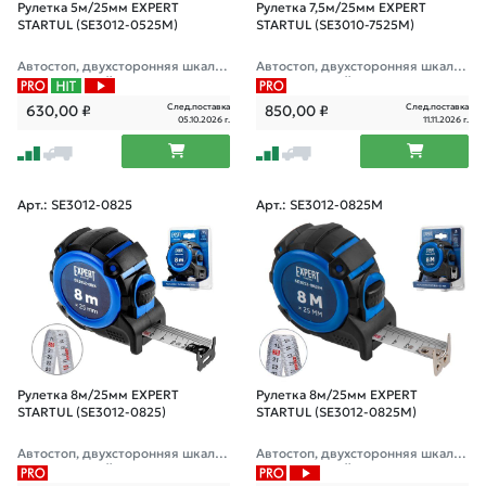
Рулетка 5м/25мм EXPERT
Рулетка 7,5м/25мм EXPERT
STARTUL (SE3012-0525M)
STARTUL (SE3010-7525M)
Автостоп, двухсторонняя шкала
Автостоп, двухсторонняя шкала
нанесения, нейлоновое покрыти
нанесения, нейлоновое покрыти
е "антисоль", усиленный магнитн
е "антисоль", магнитный зацеп
След.поставка
След.поставка
630,00
₽
850,00
₽
ый двухсто
05.10.2026 г.
11.11.2026 г.
Арт.: SE3012-0825
Арт.: SE3012-0825M
Рулетка 8м/25мм EXPERT
Рулетка 8м/25мм EXPERT
STARTUL (SE3012-0825)
STARTUL (SE3012-0825M)
Автостоп, двухсторонняя шкала
Автостоп, двухсторонняя шкала
нанесения, нейлоновое покрыти
нанесения, нейлоновое покрыти
е "антисоль", двухсторонний заце
е "антисоль", усиленный магнитн