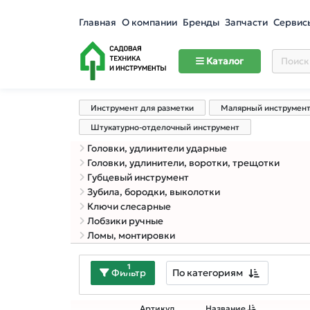
Главная
О компании
Бренды
Запчасти
Сервис
Каталог
Инструмент для разметки
Малярный инструмен
Штукатурно-отделочный инструмент
Головки, удлинители ударные
Головки, удлинители, воротки, трещотки
Губцевый инструмент
Зубила, бородки, выколотки
Ключи слесарные
Лобзики ручные
Ломы, монтировки
1
По категориям
Фильтр
Артикул
Название