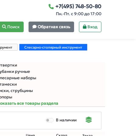
+7(495) 748-50-80
Пн.-Пт. с 9:00 до 17:00
Поиск
Обратная связь
Вход
румент
Слесарно-столярный инструмент
твертки
убанки ручные
лесарные наборы
тамески
иски, струбцины
опоры
оказать все товары раздела
В наличии
Цена
Склад
Заказ