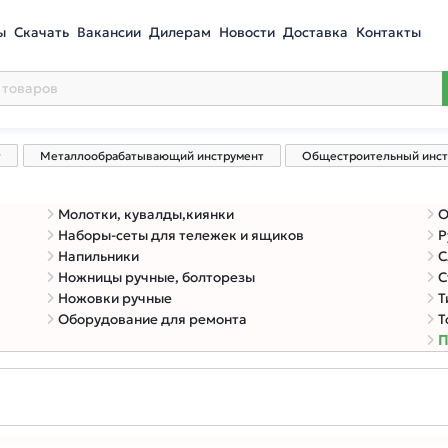
ы
Скачать
Вакансии
Дилерам
Новости
Доставка
Контакты
т
Металлообрабатывающий инструмент
Общестроительный инст
Молотки, кувалды,киянки
О
Наборы-сеты для тележек и ящиков
Р
Напильники
С
Ножницы ручные, болторезы
С
Ножовки ручные
Т
Оборудование для ремонта
Т
П