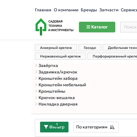
Главная
О компании
Бренды
Запчасти
Сервис
Каталог
Анкерный крепеж
Гвозди
Дюбельная техн
Нержавеющий крепеж
Перфорированный креп
Завёртка
Задвижка/крючок
Кронштейн забора
Кронштейн мебельный
Кронштейны
Крючок-вешалка
Накладка дверная
1
По категориям
Фильтр