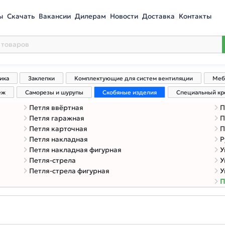
ы
Скачать
Вакансии
Дилерам
Новости
Доставка
Контакты
ика
Заклепки
Комплектующие для систем вентиляции
Меб
еж
Саморезы и шурупы
Скобяные изделия
Специальный к
Петля ввёртная
П
Петля гаражная
П
Петля карточная
П
Петля накладная
Р
Петля накладная фигурная
У
Петля-стрела
У
Петля-стрела фигурная
У
П