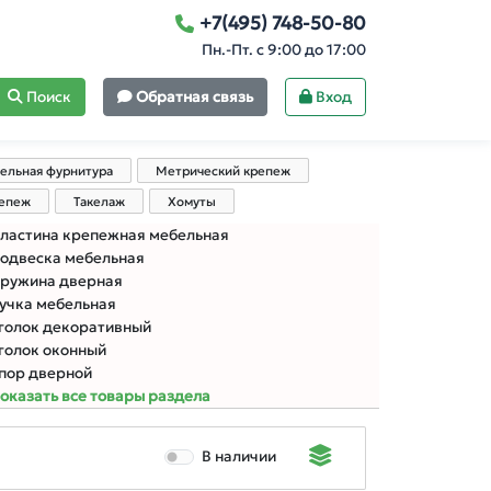
+7(495) 748-50-80
Пн.-Пт. с 9:00 до 17:00
Поиск
Обратная связь
Вход
ельная фурнитура
Метрический крепеж
репеж
Такелаж
Хомуты
ластина крепежная мебельная
одвеска мебельная
ружина дверная
учка мебельная
голок декоративный
голок оконный
пор дверной
оказать все товары раздела
В наличии